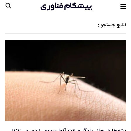
نتایج جستجو :