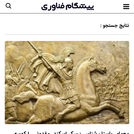
نتایج جستجو :