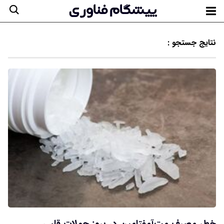
نتایج جستجو :