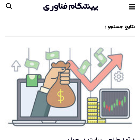
نتایج جستجو :