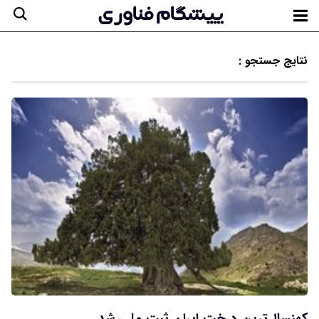
نتایج جستجو :