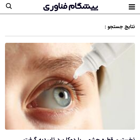
نتایج جستجو :