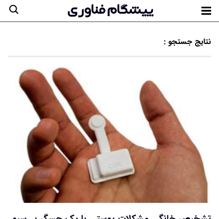
نتایج جستجو :