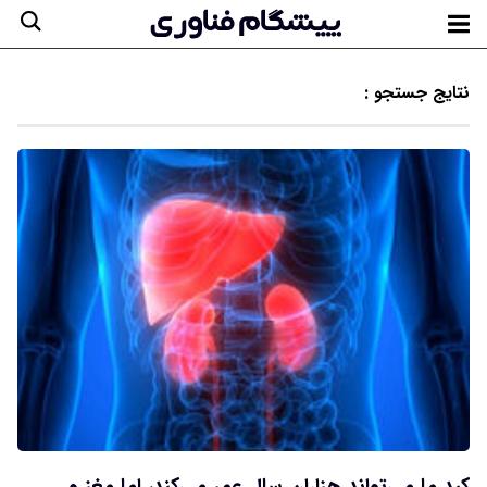
نتایج جستجو :