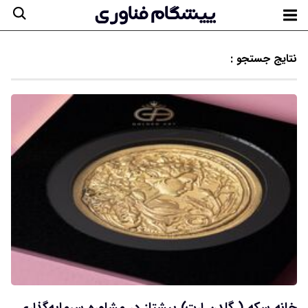
نتایج جستجو :