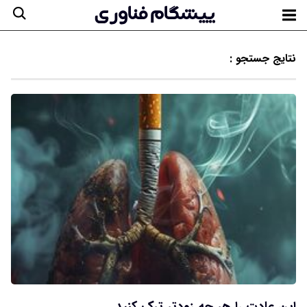
نتایج جستجو :