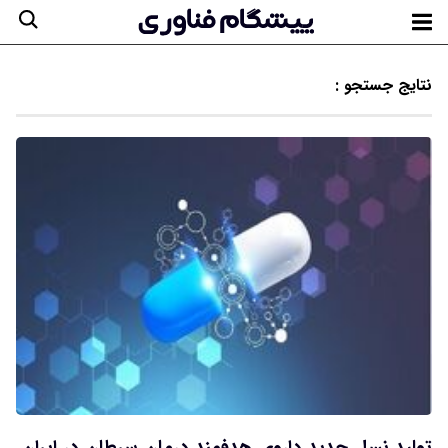
نتایج جستجو :