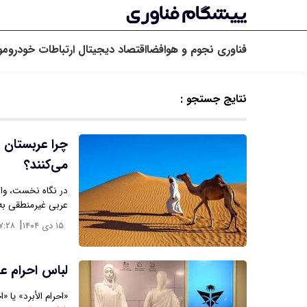
فناوری
نجوم و هوافضا
اقتصاد دیجیتال
ارتباطات
خودرو
مو
نتایج جستجو :
چرا عربستان ب
می‌کنند؟
در نگاه نخست، وا
عربی غیرمنطقی به 
|
۱۵ دی ۱۴۰۴
۷:۲۸
لباس احرام ع
«احرام الأبرد» یا 