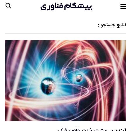
نتایج جستجو :