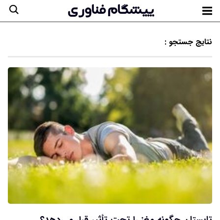
نتایج جستجو :