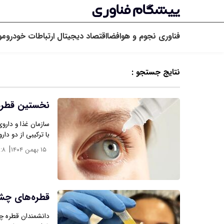
فناوری
نجوم و هوافضا
اقتصاد دیجیتال
ارتباطات
خودرو
مو
نتایج جستجو :
نخستین قطره 
با ترکیبی از دو دار
|
۱۵ بهمن ۱۴۰۴
۶:۸
قطره‌های چشم
دانشمندان قطره چش