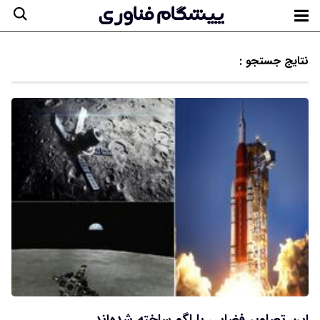
نتایج جستجو :