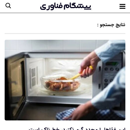
نتایج جستجو :