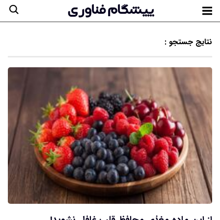
نتایج جستجو :