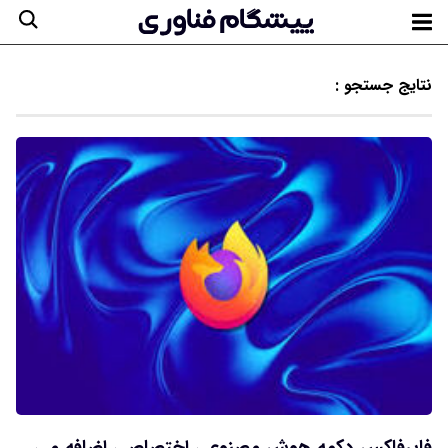
نتایج جستجو :