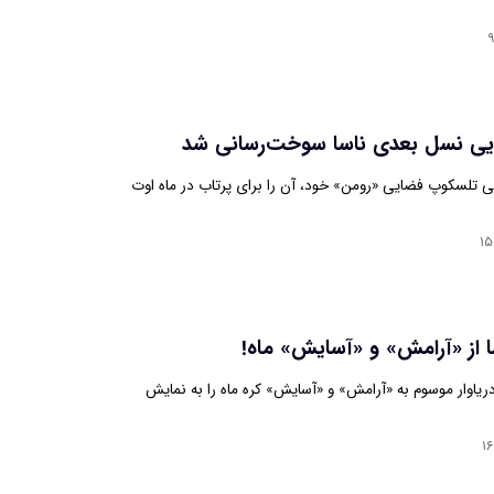
۹
ی نسل بعدی ناسا سوخت‌رسانی شد
ی تلسکوپ فضایی «رومن» خود، آن را برای پرتاب در ماه اوت
۱۵
 از «آرامش» و «آسایش» ماه!
ریاوار موسوم به «آرامش» و «آسایش» کره ماه را به نمایش
۱۶