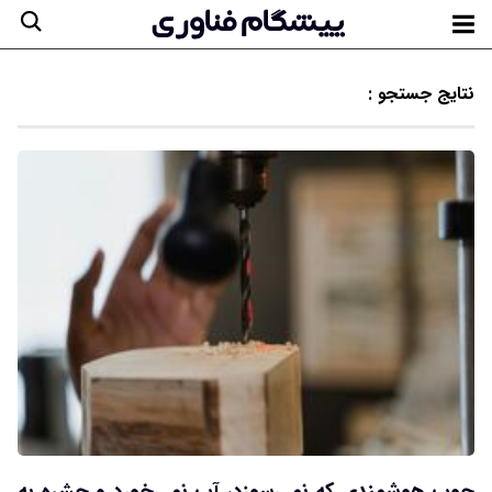
نتایج جستجو :