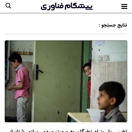
نتایج جستجو :