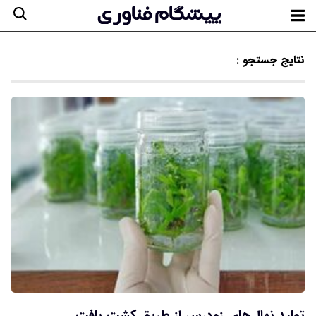
نتایج جستجو :