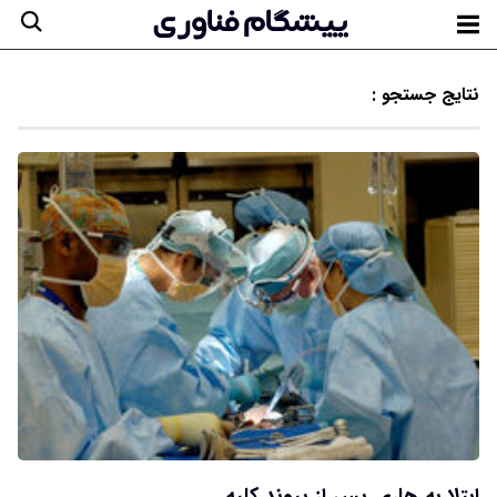
نتایج جستجو :