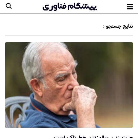
نتایج جستجو :