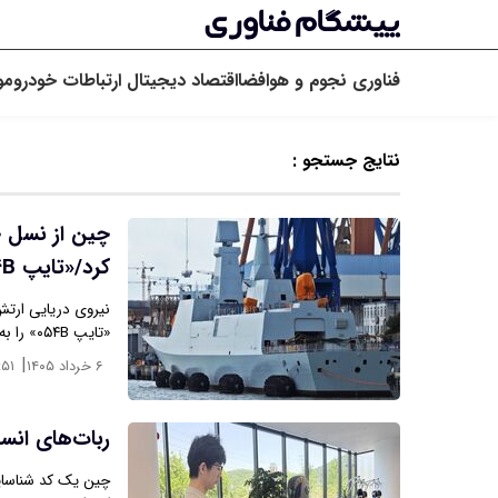
فناوری
نجوم و هوافضا
اقتصاد دیجیتال
ارتباطات
خودرو
مو
نتایج جستجو :
چین از نسل ج
کرد/«تایپ ۰۵۴B» وارد خدمت شد
نیروی دریایی ارت
«تایپ ۰۵۴B» را به‌طور رسمی وارد خدمت کرد؛ شناوری که به…
|
۶ خرداد ۱۴۰۵
:۵۱
ربات‌های انس
چین یک کد شناسایی