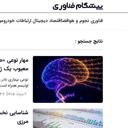
فناوری
نجوم و هوافضا
اقتصاد دیجیتال
ارتباطات
خودرو
مو
نتایج جستجو :
مهار نوعی «ص
معیوب یک ژ
نوعی بیماری نادر 
اوتیسم همراه است،
|
۲ مرداد ۱۴۰۵
۴:۴
شناسایی نخس
مرزی