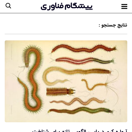
نتایج جستجو :