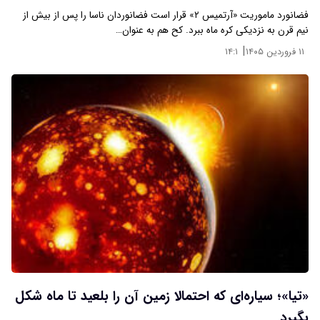
فضانورد ماموریت «آرتمیس ۲» قرار است فضانوردان ناسا را پس از بیش از
نیم قرن به نزدیکی کره ماه ببرد. کح هم به عنوان…
|
۱۱ فروردین ۱۴۰۵
۱۴:۱
«تیا»؛ سیاره‌ای که احتمالا زمین آن را بلعید تا ماه شکل
بگیرد