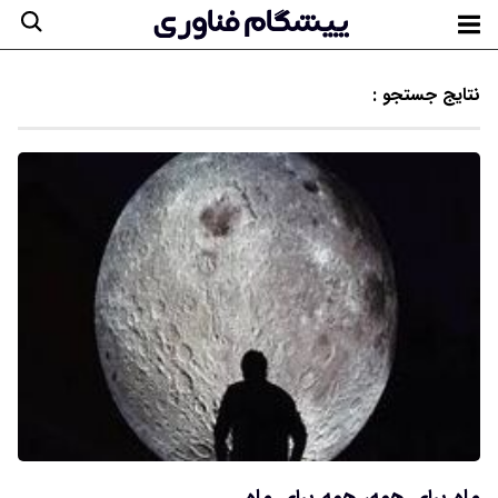
نتایج جستجو :