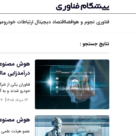
فناوری
نجوم و هوافضا
اقتصاد دیجیتال
ارتباطات
خودرو
مو
نتایج جستجو :
هوش مصنوعی ب
درآمدزایی م
فناوران یکی از شرک
خودرو شدند و به گف
|
۱۳ مرداد ۱۴۰۵
۳۶
هوش مصنوعی ق
عضو هیئت علمی دانش