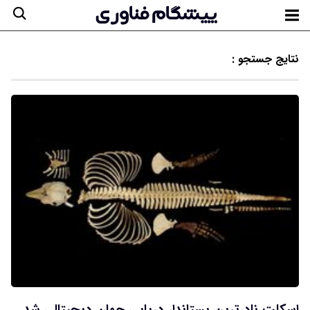
نتایج جستجو :