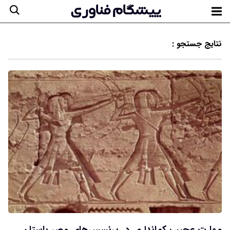
نتایج جستجو :