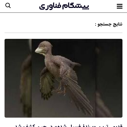
نتایج جستجو :