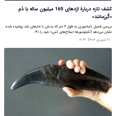
کشف تازه دربارۀ اژدهای 165 میلیون ساله با دُم
«گُرزمانند»
بررسی فسیل دایناسوری به طول ۴ متر که بدنش با خارهای بلند پوشیده شده،
نشان می‌دهد آنکیلوسورها «سلاح‌های دُمی» خود را ۳۰…
|
۲۰ شهریور ۱۴۰۴
۱۶:۴۲