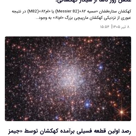
عکس روز ناسا از سیگار کهکشانی!
کهکشان ستاره‌فشان «مسیه ۸۲»(Messier 82) یا «ام۸۲»(M82) در نتیجه
عبوری از نزدیکی کهکشان مارپیچی بزرگ «ام۸۱» به وجود…
|
۸ تیر ۱۴۰۵
۱۵:۵۴
رصد اولین قطعه فسیلی برآمده کهکشان توسط «جیمز