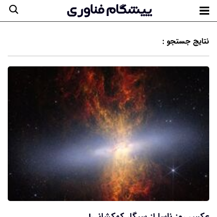
نتایج جستجو :