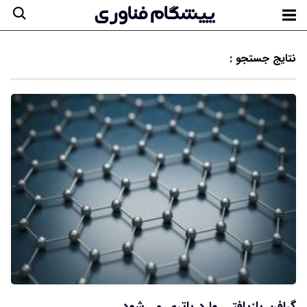
نتایج جستجو :