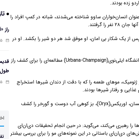
تاز
 عنوان انسان‌خواران ساوو شناخته می‌شدند، شبانه در کمپ افراد را
 را گرفتند.
راز «
س از یک شکار بی امان، او موفق شد هر دو شیر را بکشد. او در
:۱۳
به امروز بیاییم. زمانی که دانشمندان این موزه به همراه دانشگاه ایلی‌نوی(Urbana-Champaign) مطالعه‌ای را برای کشف راز
طول‌ع
 ژنومیک، موهای طعمه را که با دقت از دندان شیرها استخراج
:۱۱
غذایی و رفتار شیرها بودند.
محققان طیف شگفت انگیزی از طعمه‌ها از جمله زرافه، انسان، اوریکس(Oryx)، بز کوهی آب دوست و گورخر را کشف
اخر
Alida)، که آنالیز ژنومی موها را رهبری می‌کند، می‌گوید: در حین انجام تحقیقات دی‌ان‌ای
ش‌های دی‌ان‌ای باستانی در این نمونه‌های مو را برای بررسی بیشتر
تقد