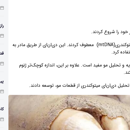
راز
 خود را شروع کردند.
پس از تایید صحت آنها، آنها توجه خود را به دی‌ان‌ای میتوکندری(mtDNA) معطوف کردند. این دی‌ان‌ای از طریق مادر به
فاده کرد.
طول
ه و تحلیل مو مفید است. علاوه بر این، اندازه کوچک‌تر ژنوم
ند.
پی
لیل دی‌ان‌ای میتوکندری از قطعات مو، توسعه دادند.
زم
کاه