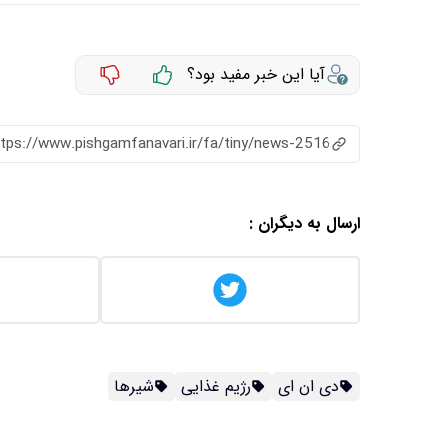
آیا این خبر مفید بود؟
ttps://www.pishgamfanavari.ir/fa/tiny/news-2516
ارسال به دیگران :
دی ان ای
رژیم غذایی
شیرها