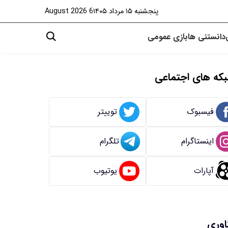
پنجشنبه ۱۵ مرداد ۱۴۰۵
6 August 2026
دانستنی ها
بازی
عمومی
که های اجتماعی
فیسبوک
توییتر
اینستاگرام
تلگرام
آپارات
یوتیوب
اوری