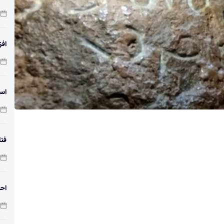
افز
دمای 
اسک
فنا
اس
احت