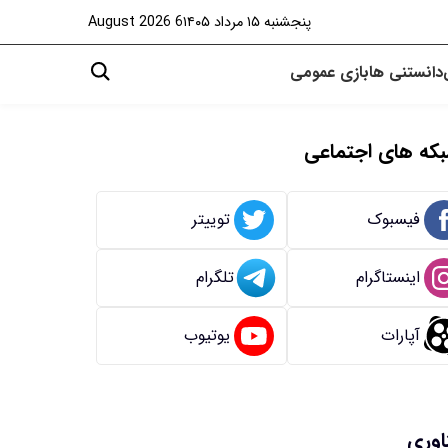
پنجشنبه ۱۵ مرداد ۱۴۰۵
6 August 2026
دانستنی ها
بازی
عمومی
که های اجتماعی
فیسبوک
توییتر
اینستاگرام
تلگرام
آپارات
یوتیوب
اوری