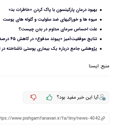
بهبود درمان پارکینسون با پاک کردن «خاطرات بد»
میوه ها و خوراکیهای ضد سلولیت و گلوله های پوست
علت احساس سرمای مداوم در بدن چیست؟
نتایج موفقیت‌آمیز «پیوند مدفوع» در کاهش ۴۵ درصدی علائم «اوتیسم»
پژوهشی جامع درباره یک بیماری پوستی ناشناخته در ا
منبع:
ايسنا
آیا این خبر مفید بود؟
ttps://www.pishgamfanavari.ir/fa/tiny/news-4042