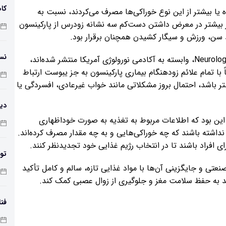
کاه
ان دادند افرادی که به طور متوسط روزانه ۱۱ وعده یا بیشتر از این نوع خوراکی‌ها مصرف می‌کردند، نسبت به
 کمتر از ۳ وعده در روز مصرف داشتند، ۲.۵ برابر بیشتر در معرض داشتن دست‌کم سه نشانه زودرس از پارکینسون
چاق
د سن، ورزش و سیگار کشیدن همچنان برقرار بود.
نس
همچنین بر اساس نتایج فوق که در در نشریه تخصصی Neurology، وابسته به آکادمی نورولوژی آمریکا منتشر شده‌اند،
 تمام علائم زودهنگام بیماری پارکینسون به جز یبوست ارتباط
 باشد، احتمال بروز مشکلاتی مانند خواب غیرعادی، افسردگی یا
دیو
این بود که اطلاعات مربوط به تغذیه به صورت خوداظهاری
داشته باشند که چه خوراکی‌هایی و به چه مقدار مصرف کرده‌اند.
ای افراد باشند تا در انتخاب رژیم غذایی خود تجدیدنظر کنند.
تول
ی و جایگزینی آن‌ها با مواد غذایی تازه، سالم و کامل تأکید
کر
اند به حفظ سلامت مغز و جلوگیری از زوال عصبی کمک کند.
فن