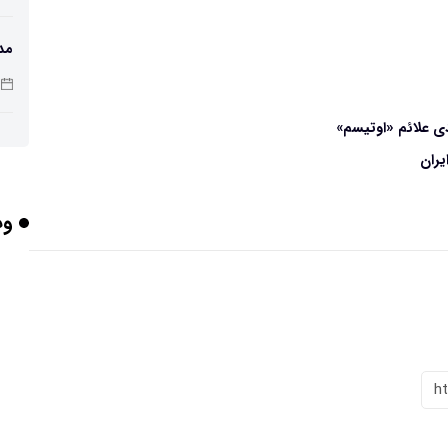
مد
ربا
یران
وب
هو
گر
h
تأث