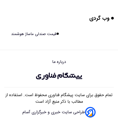
۱۴۰۵/۰۵/۱۸ ۱۶:۳۱
وب گردی
واضح‌ترین تصاویر تاریخ از سطح خورشید؛ رصد مستقیم موتور
محرک طوفان‌های فضایی/ ویدئویی از قلب منظومه شمسی و
۱۴۰۵/۰۵/۱۸ ۱۶:۲۸
قیمت صندلی ماساژ هوشمند
نزدیکترین ستاره به زمین
مشاور تبلیغاتی کیست؟
۱۴۰۵/۰۵/۱۸ ۱۰:۰۳
درباره ما
هوش مصنوعی چگونه عملیات فضاپیماها و ماهواره‌ها را تغییر
می‌دهد؟
۱۴۰۵/۰۵/۱۸ ۰۸:۱۹
تمام حقوق برای سایت پیشگام فناوری محفوظ است. استفاده از
مطالب با ذکر منبع آزاد است
طراحی سایت خبری و خبرگزاری آسام