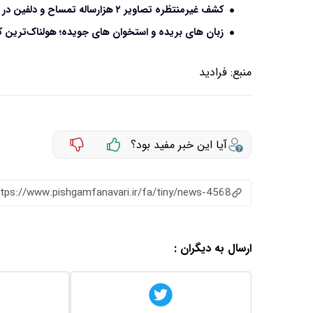
کشف غیرمنتظره تصاویر ۲ هزارساله تمساح و دلفین در یک «اصطبل» روستایی
زبان‌ های بریده و استخوان‌ های جویده؛ هولناک‌ترین ک
منبع:
فرادید
آیا این خبر مفید بود؟
ttps://www.pishgamfanavari.ir/fa/tiny/news-4568
ارسال به دیگران :