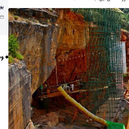
پو
چرا
وب
بر
برخورد ۴ تن 
ایر