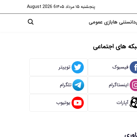
پنجشنبه ۱۵ مرداد ۱۴۰۵
6 August 2026
دانستنی ها
بازی
عمومی
که های اجتماعی
فیسبوک
توییتر
اینستاگرام
تلگرام
آپارات
یوتیوب
اوری