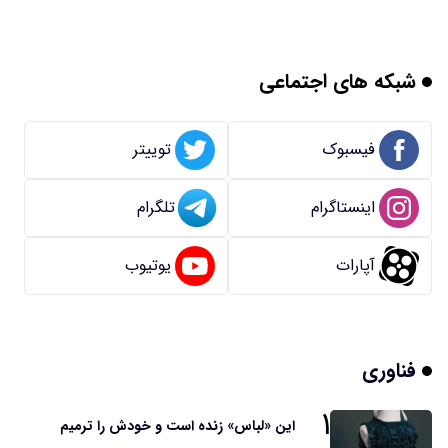
شبکه های اجتماعی
فیسبوک
توییتر
اینستاگرام
تلگرام
آپارات
یوتیوب
فناوری
۱
این «لباس» زنده است و خودش را ترمیم