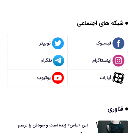
شبکه های اجتماعی
فیسبوک
توییتر
اینستاگرام
تلگرام
آپارات
یوتیوب
فناوری
۱
این «لباس» زنده است و خودش را ترمیم