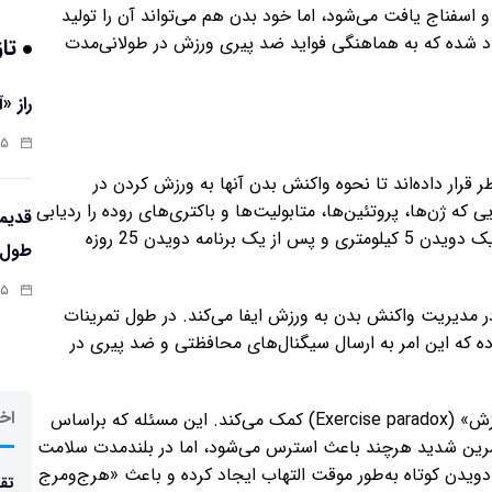
اسفناج یافت می‌شود، اما خود بدن هم می‌تواند آن را تولید
 یاد شده که به هماهنگی فواید ضد پیری ورزش در طولانی‌مدت
تاز
راز «
:۱۳
تحت نظر قرار داده‌اند تا نحوه واکنش بدن آنها به ورزش کردن در
یی که ژن‌ها، پروتئین‌ها، متابولیت‌ها و باکتری‌های روده را ردیابی
می‌کنند، آنها وضعیت بدن را در حالت استراحت، پس از یک دویدن 5 کیلومتری و پس از یک برنامه دویدن 25 روزه
طول‌ع
:۱۱
 در مدیریت واکنش بدن به ورزش ایفا می‌کند. در طول تمرینات
رده که این امر به ارسال سیگنال‌های محافظتی و ضد پیری در
اخر
این مطالعه همچنین به توضیح بیشتر مسئله «تناقض ورزش» (Exercise paradox) کمک می‌کند. این مسئله که براساس
رین شدید هرچند باعث استرس می‌شود، اما در بلندمدت سلامت
 دویدن کوتاه به‌طور موقت التهاب ایجاد کرده و باعث «هرج‌ومرج
تقد