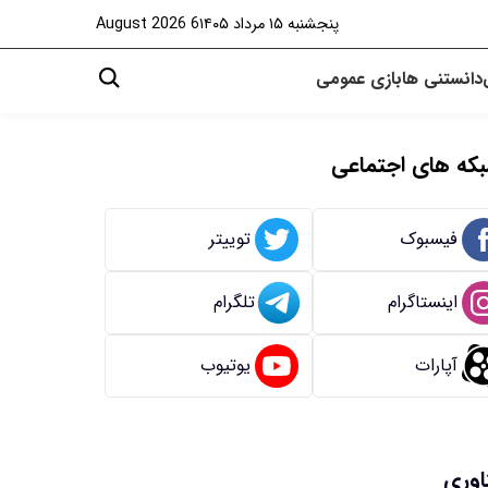
پنجشنبه ۱۵ مرداد ۱۴۰۵
6 August 2026
دانستنی ها
بازی
عمومی
که های اجتماعی
فیسبوک
توییتر
اینستاگرام
تلگرام
آپارات
یوتیوب
اوری