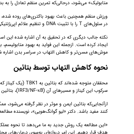
متابولیک» می‌شود، درحالی‌که تمرین منظم تعادل را به بد
ورزش منظم همچنین باعث بهبود باکتری‌های روده شده، دف
در سلول‌های T را با تثبیت DNA و تنظیم علائم اپی‌ژنتیکی معکوس کرده است.
نکته جالب دیگری که در تحقیق به آن اشاره شده این است 
ایجاد کرده است. ازجمله این فواید به بهبود متابولیسم،
موش‌های مسن‌تر و کاهش التهاب در سراسر بدن اشاره 
نحوه کاهش التهاب توسط بتائین
محققان متوجه شده‌اند
سرکوب این کیناز و مسیرهای آن (IRF3/NF-κB)، بتائین به کاهش التهاب مزمن کمک می‌کند.
از‌آنجایی‌که بتائین ایمن و موثر در نظر گرفته می‌شود، 
کنند مفید باشد. دکتر «لیو گوانگ‌هویی»، نویسنده مطالعه،
«این مطالعه یک روش جدید به ما می‌دهد تا نحوه عملکرد ب
هدف قرار دهیم. این امر دروازه‌ای به‌سوی درمان‌های محا