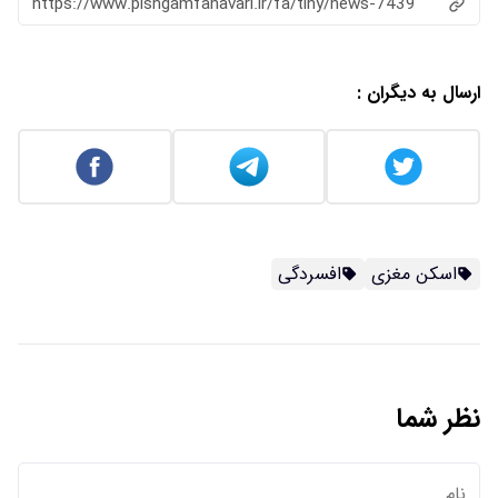
https://www.pishgamfanavari.ir/fa/tiny/news-7439
ارسال به دیگران :
اسکن مغزی
افسردگی
نظر شما