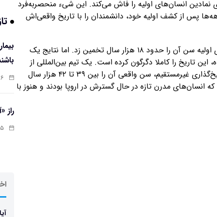
نمادین انسان‌های اولیه را فاش می‌کند. این شیء منحصربه‌فرد
Obłazowa) پنهان شده بود، دهه‌ها پس از کشف اولیه خود، دانشمندان را با تاریخ واقعی‌اش
تاز
این بومرنگ اولین بار در سال ۱۹۸۵ پیدا شد و تاریخ‌گذاری اولیه سن آن را حدود ۱۸ هزار سال تخمین زد. اما نتایج یک
باشند
 ژورنال معتبر PLOS ONE منتشر شده، این تاریخ را کاملا دگرگون کرده است. یک تیم بین‌المللی از
محققان با استفاده از روش‌های پیشرفته مدل‌سازی و تاریخ‌گذاری غیرمستقیم، سن واقعی آن را بین ۳۹ تا ۴۲ هزار سال
:۰۷
 که انسان‌های مدرن تازه در حال گسترش در اروپا بودند و هنوز با
راز «
:۱۳
اخر
آیا