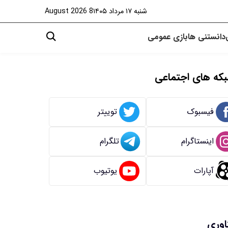
شنبه ۱۷ مرداد ۱۴۰۵
8 August 2026
دانستنی ها
بازی
عمومی
که های اجتماعی
فیسبوک
توییتر
اینستاگرام
تلگرام
آپارات
یوتیوب
اوری