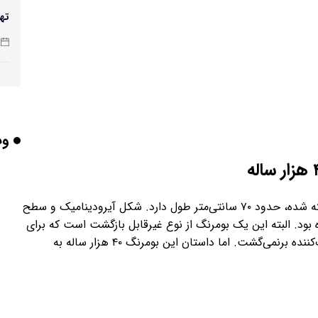
تهی
صن
شد
وب
باش
این شیء که از عاج ماموت پشمالو با انحنایی دقیق ساخته شده، حدود ۷۰ سانتی‌متر طول دارد. شکل آیرودینامیک و سطح
هوش
د. البته این یک بومرنگ از نوع غیرقابل بازگشت است که برای
شکار طعمه در فواصل دور کاربرد داشت و به سمت پرتاب‌کننده برنمی‌گشت. اما داستان این بومرنگ ۴۰ هزار ساله به
وص
بلن
مع