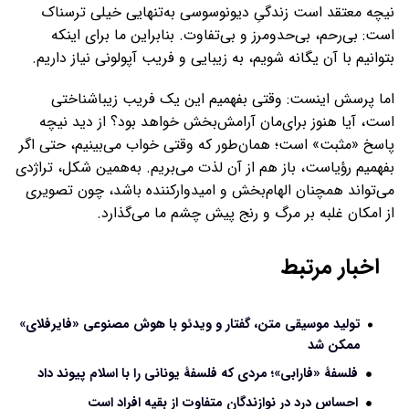
نیچه معتقد است زندگیِ دیونوسوسی به‌تنهایی خیلی ترسناک
است: بی‌رحم، بی‌حدومرز و بی‌تفاوت. بنابراین ما برای اینکه
بتوانیم با آن یگانه شویم، به زیبایی و فریب آپولونی نیاز داریم.
اما پرسش اینست: وقتی بفهمیم این یک فریب زیباشناختی
است، آیا هنوز برای‌مان آرامش‌بخش خواهد بود؟ از دید نیچه
پاسخ «مثبت» است؛ همان‌طور که وقتی خواب می‌بینیم، حتی اگر
بفهمیم رؤیاست، باز هم از آن لذت می‌بریم. به‌همین شکل، تراژدی
می‌تواند همچنان الهام‌بخش و امیدوارکننده باشد، چون تصویری
از امکان غلبه بر مرگ و رنج پیش چشم ما می‌گذارد.
اخبار مرتبط
تولید موسیقی متن، گفتار و ویدئو با هوش مصنوعی «فایرفلای»
ممکن شد
فلسفۀ «فارابی»؛ مردی که فلسفۀ یونانی را با اسلام پیوند داد
احساس درد در نوازندگان متفاوت از بقیه افراد است