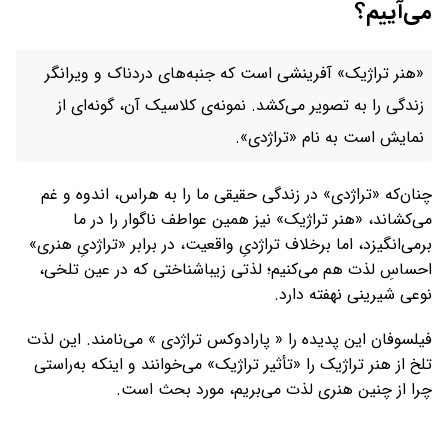
می‌آییم؟
«هنر تراژیک» آفرینشی است که جنبه‌های دردناک و ویرانگر
زندگی را به تصویر می‌کشد. نمونه‌ی کلاسیک آن، گونه‌ای از
نمایش است به نام «تراژدی».
چنان‌که «تراژدی» در زندگی حقیقی ما را به هراس، اندوه و غم
می‌کشاند، «هنر تراژیک» نیز همین عواطف ناگوار را در ما
برمی‌انگیزد، اما برخلاف تراژدیِ واقعیت، در برابر «تراژدیِ هنری»
احساسِ لذت هم می‌کنیم؛ لذتی زیباشناختی که در عین تلخی،
نوعی شیرینی نهفته دارد.
فیلسوفان این پدیده را « پارادوکس تراژدی » می‌نامند. این لذت
تلخ از هنر تراژیک را «تأثیر تراژیک» می‌خوانند و اینکه به‌راستی
چرا از چنین هنری لذت می‌بریم، مورد بحث است.