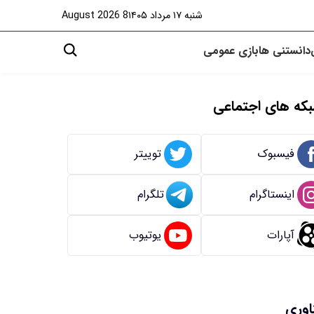
شنبه ۱۷ مرداد ۱۴۰۵
8 August 2026
دانستنی ها
بازی
عمومی
که های اجتماعی
فیسبوک
توییتر
اینستاگرام
تلگرام
آپارات
یوتیوب
اوری