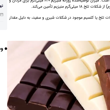
منیزیم یک ماده معدنی ضروری برای عملکرد صحیح بدن است. میزان توصیه‌شده روزانه منیزیم ۴۲۰ میلی‌گرم برای مردان و
تهی
صن
ت تلخ یا کلسیم موجود در شکلات شیری و سفید، به دلیل مقدار
شد
وب
باش
هوش
وص
بلن
مع