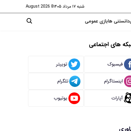
شنبه ۱۷ مرداد ۱۴۰۵
8 August 2026
دانستنی ها
بازی
عمومی
که های اجتماعی
فیسبوک
توییتر
اینستاگرام
تلگرام
آپارات
یوتیوب
اوری