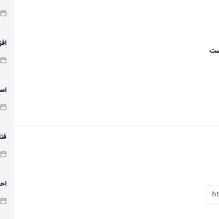
افز
ست
دمای 
اسک
فنا
اس
احت
h