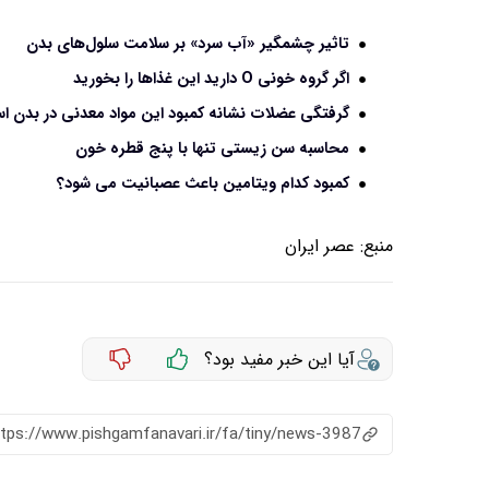
تاثیر چشمگیر «آب سرد» بر سلامت سلول‌های بدن
اگر گروه خونی O دارید این غذاها را بخورید
گرفتگی عضلات نشانه کمبود این مواد معدنی در بدن ا
محاسبه سن زیستی تنها با پنج قطره خون
کمبود کدام ویتامین باعث عصبانیت می شود؟
منبع:
عصر ایران
آیا این خبر مفید بود؟
ttps://www.pishgamfanavari.ir/fa/tiny/news-3987