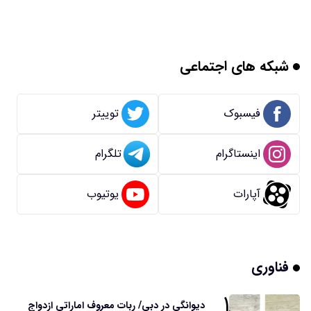
شبکه های اجتماعی
فیسبوک
توییتر
اینستاگرام
تلگرام
آپارات
یوتیوب
فناوری
۱
دیوانگی در دبی/ ربات معروف اماراتی ازدواج