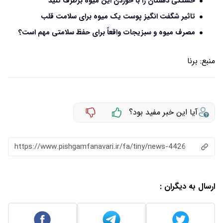
خستگی ذهنتان را با خوردن این میوه برطرف کنید
تاثیر شگفت انگیز پوست یک میوه برای سلامت قلب
مصرف میوه و سبزیجات واقعاً برای حفظ سلامتی مهم است؟
منبع:
برنا
آیا این خبر مفید بود؟
https://www.pishgamfanavari.ir/fa/tiny/news-4426
ارسال به دیگران :