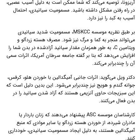
آریزونا، توصیه می‌کند که شما ممکن است به دلیل آسیب عصبی،
در راه رفتن مشکل داشته باشید. مسمومیت سیانیدی، احتمال
آسیب به کبد را نیز دارد.
بر طبق نظریه موسسه MSKCC، مسمومیت شدید سیانیدی
می‌تواند منجر به کما و مرگ نیز شود. مصرف هسته زردآلو و
ویتامین C، به طور همزمان مقدار سیانید آزادشده در بدن شما را
افزایش می‌دهد که بنا بر گفته جامعه سرطان آمریکا، اثرات سمی
آن را چندبرابر می‌کند.
دکتر ویل می‌گوید: اثرات جانبی آمیگدالین با خوردن هلو، کرفس،
جوانه گندم و هویج نیز چندبرابر می‌شود. این بدین دلیل است که
این سبزیجات حاوی آنزیمی هستند که آزاد شدن سیانید را در
بدن فعال می‌کنند.
کارشناسان موسسه ASC پیشنهاد می‌دهند که زنان باردار یا
مادران شیرده، از خوردن هسته زردآلو یا سایر موادی که منبع
آمیگدالین هستند، به دلیل ایجاد مسمومیت سیانیدی، خودداری
کنند.